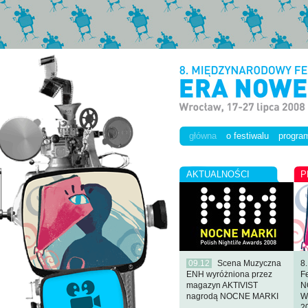
główna
o festiwalu
progra
AKTUALNOŚCI
P
09.12
Scena Muzyczna
8
ENH wyróżniona przez
F
magazyn AKTIVIST
N
nagrodą NOCNE MARKI
W
2