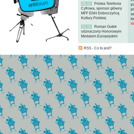
26.11
Polska Telefonia
p
Cyfrowa, sponsor główny
p
MFF ENH Dobroczyńcą
s
Kultury Polskiej
k
W
21.11
Roman Gutek
odznaczony Honorowym
Medalem Europejskim
RSS
-
Co to jest?